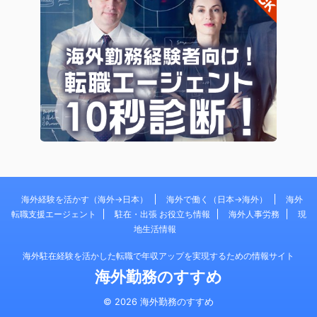
海外経験を活かす（海外→日本）
海外で働く（日本→海外）
海外
転職支援エージェント
駐在・出張 お役立ち情報
海外人事労務
現
地生活情報
海外駐在経験を活かした転職で年収アップを実現するための情報サイト
海外勤務のすすめ
© 2026 海外勤務のすすめ