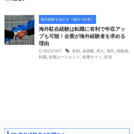
海外経験を活かす（海外→日本）
海外駐在経験は転職に有利で年収アッ
プも可能！企業が海外経験者を求める
理由
2023/10/1
有利
,
未経験
,
求人
,
海外
,
経験者
,
転職
,
転職エージェント
,
転職サイト
,
駐在