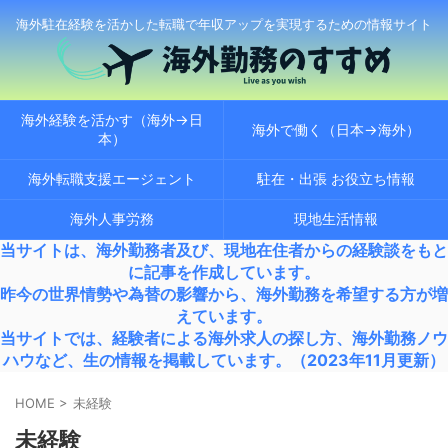
海外駐在経験を活かした転職で年収アップを実現するための情報サイト
海外経験を活かす（海外→日
海外で働く（日本→海外）
本）
海外転職支援エージェント
駐在・出張 お役立ち情報
海外人事労務
現地生活情報
当サイトは、海外勤務者及び、現地在住者からの経験談をもと
に記事を作成しています。
昨今の世界情勢や為替の影響から、海外勤務を希望する方が増
えています。
当サイトでは、経験者による海外求人の探し方、海外勤務ノウ
ハウなど、生の情報を掲載しています。（2023年11月更新）
HOME
>
未経験
未経験