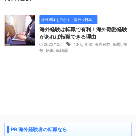
海外経験を活かす（海外→日本）
海外経験は転職で有利！海外勤務経験
があれば転職できる理由
2023/10/1
40代
,
年収
,
海外経験
,
職歴
,
複
数
,
転職
,
転職歴
PR 海外経験者の転職なら