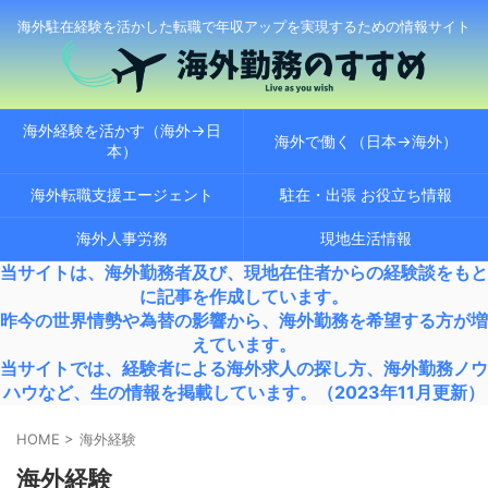
海外駐在経験を活かした転職で年収アップを実現するための情報サイト
海外経験を活かす（海外→日
海外で働く（日本→海外）
本）
海外転職支援エージェント
駐在・出張 お役立ち情報
海外人事労務
現地生活情報
当サイトは、海外勤務者及び、現地在住者からの経験談をもと
に記事を作成しています。
昨今の世界情勢や為替の影響から、海外勤務を希望する方が増
えています。
当サイトでは、経験者による海外求人の探し方、海外勤務ノウ
ハウなど、生の情報を掲載しています。（2023年11月更新）
HOME
>
海外経験
海外経験