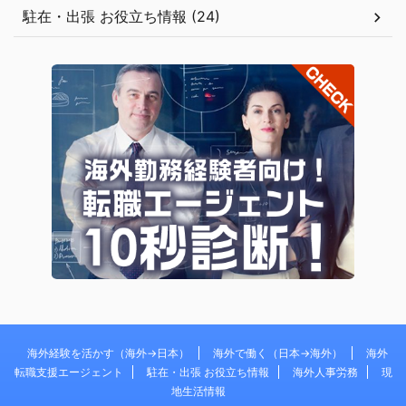
駐在・出張 お役立ち情報 (24)
海外経験を活かす（海外→日本）
海外で働く（日本→海外）
海外
転職支援エージェント
駐在・出張 お役立ち情報
海外人事労務
現
地生活情報