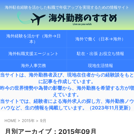
海外駐在経験を活かした転職で年収アップを実現するための情報サイト
海外経験を活かす（海外→日
海外で働く（日本→海外）
本）
海外転職支援エージェント
駐在・出張 お役立ち情報
海外人事労務
現地生活情報
当サイトは、海外勤務者及び、現地在住者からの経験談をもと
に記事を作成しています。
昨今の世界情勢や為替の影響から、海外勤務を希望する方が増
えています。
当サイトでは、経験者による海外求人の探し方、海外勤務ノウ
ハウなど、生の情報を掲載しています。（2023年11月更新）
HOME
>
2015年
>
9月
月別アーカイブ：2015年09月