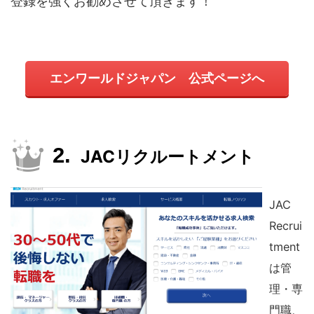
登録を強くお勧めさせて頂きます！
エンワールドジャパン 公式ページへ
JACリクルートメント
JAC
Recrui
tment
は管
理・専
門職、