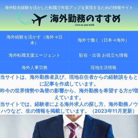
海外駐在経験を活かした転職で年収アップを実現するための情報サイト
海外経験を活かす（海外→日
海外で働く（日本→海外）
本）
海外転職支援エージェント
駐在・出張 お役立ち情報
海外人事労務
現地生活情報
当サイトは、海外勤務者及び、現地在住者からの経験談をもと
に記事を作成しています。
昨今の世界情勢や為替の影響から、海外勤務を希望する方が増
えています。
当サイトでは、経験者による海外求人の探し方、海外勤務ノウ
ハウなど、生の情報を掲載しています。（2023年11月更新）