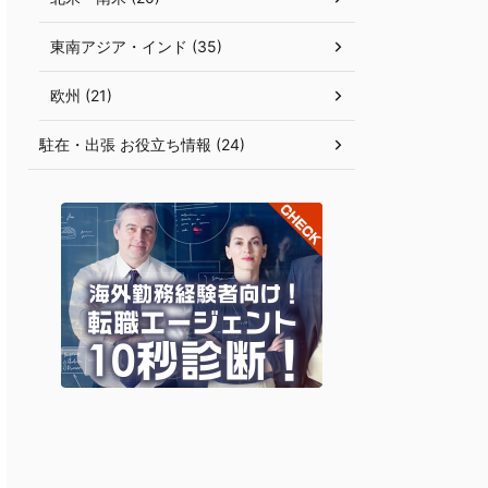
東南アジア・インド (35)
欧州 (21)
駐在・出張 お役立ち情報 (24)