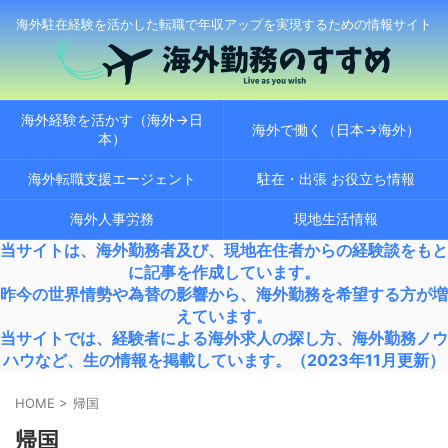
海外駐在経験を活かした転職で年収アップを実現するための情報サイト
海外経験を活かす（海外→日
海外で働く（日本→海外）
本）
海外転職支援エージェント
駐在・出張 お役立ち情報
海外人事労務
現地生活情報
当サイトは、海外勤務者及び、現地在住者からの経験談をもと
に記事を作成しています。
昨今の世界情勢や為替の影響から、海外勤務を希望する方が増
えています。
当サイトでは、経験者による海外求人の探し方、海外勤務ノウ
ハウなど、生の情報を掲載しています。（2023年11月更新）
HOME
>
帰国
帰国