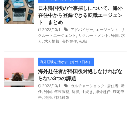
日本帰国後の仕事探しについて、海外
在住中から登録できる転職エージェン
ト まとめ
2023/10/1
アドバイザー
,
エージェント
,
リ
クルートエージェント
,
リクルートメント
,
帰国
,
求
人
,
求人情報
,
海外在住
,
転職
海外経験を活かす（海外→日本）
海外赴任者が帰国後対処しなければな
らない3つの課題
2023/10/1
カルチャーショック
,
居住者
,
帰
任
,
帰国
,
年末調整
,
所得
,
手続き
,
海外赴任
,
確定申
告
,
税務
,
課税対象