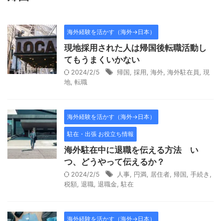
海外経験を活かす（海外→日本）
現地採用された人は帰国後転職活動し
てもうまくいかない
2024/2/5
帰国
,
採用
,
海外
,
海外駐在員
,
現
地
,
転職
海外経験を活かす（海外→日本）
駐在・出張 お役立ち情報
海外駐在中に退職を伝える方法 い
つ、どうやって伝えるか？
2024/2/5
人事
,
円満
,
居住者
,
帰国
,
手続き
,
税額
,
退職
,
退職金
,
駐在
海外経験を活かす（海外→日本）