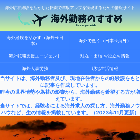
海外駐在経験を活かした転職で年収アップを実現するための情報サイト
海外経験を活かす（海外→日
海外で働く（日本→海外）
本）
海外転職支援エージェント
駐在・出張 お役立ち情報
海外人事労務
現地生活情報
当サイトは、海外勤務者及び、現地在住者からの経験談をもと
に記事を作成しています。
昨今の世界情勢や為替の影響から、海外勤務を希望する方が増
えています。
当サイトでは、経験者による海外求人の探し方、海外勤務ノウ
ハウなど、生の情報を掲載しています。（2023年11月更新）