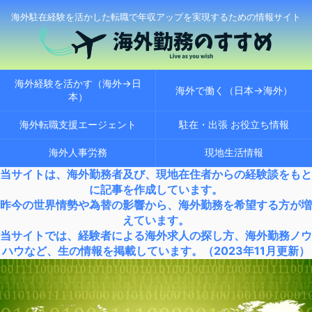
海外駐在経験を活かした転職で年収アップを実現するための情報サイト
海外経験を活かす（海外→日
海外で働く（日本→海外）
本）
海外転職支援エージェント
駐在・出張 お役立ち情報
海外人事労務
現地生活情報
当サイトは、海外勤務者及び、現地在住者からの経験談をもと
に記事を作成しています。
昨今の世界情勢や為替の影響から、海外勤務を希望する方が増
えています。
当サイトでは、経験者による海外求人の探し方、海外勤務ノウ
ハウなど、生の情報を掲載しています。（2023年11月更新）