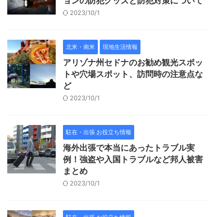
ョンの防犯グッズと防犯対策について
2023/10/1
北米・南米
現地生活情報
アリゾナ州セドナのお勧め観光スポッ
トや穴場スポット、訪問時の注意点な
ど
2023/10/1
駐在・出張 お役立ち情報
海外出張で本当にあったトラブル実
例！強盗や入国トラブルなど邦人被害
まとめ
2023/10/1