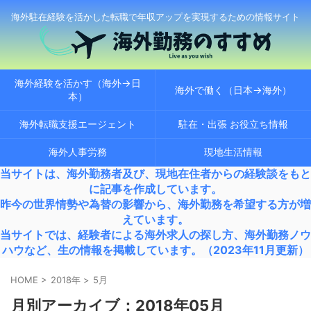
海外駐在経験を活かした転職で年収アップを実現するための情報サイト
海外経験を活かす（海外→日
海外で働く（日本→海外）
本）
海外転職支援エージェント
駐在・出張 お役立ち情報
海外人事労務
現地生活情報
当サイトは、海外勤務者及び、現地在住者からの経験談をもと
に記事を作成しています。
昨今の世界情勢や為替の影響から、海外勤務を希望する方が増
えています。
当サイトでは、経験者による海外求人の探し方、海外勤務ノウ
ハウなど、生の情報を掲載しています。（2023年11月更新）
HOME
>
2018年
>
5月
月別アーカイブ：2018年05月