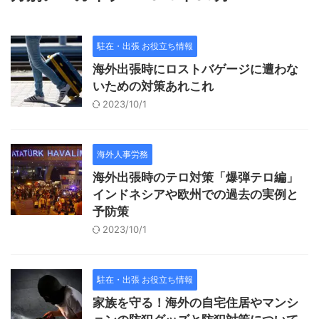
駐在・出張 お役立ち情報
海外出張時にロストバゲージに遭わな
いための対策あれこれ
2023/10/1
海外人事労務
海外出張時のテロ対策「爆弾テロ編」
インドネシアや欧州での過去の実例と
予防策
2023/10/1
駐在・出張 お役立ち情報
家族を守る！海外の自宅住居やマンシ