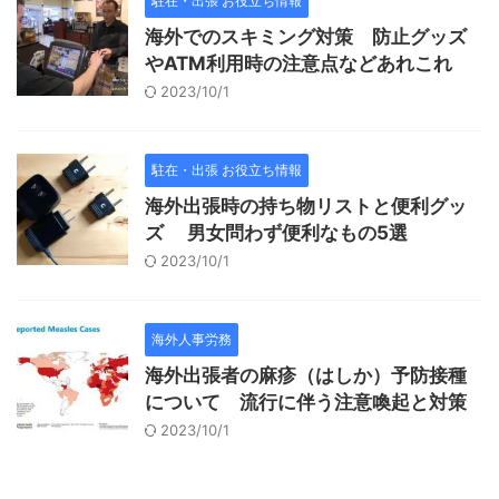
駐在・出張 お役立ち情報
海外でのスキミング対策 防止グッズ
やATM利用時の注意点などあれこれ
2023/10/1
駐在・出張 お役立ち情報
海外出張時の持ち物リストと便利グッ
ズ 男女問わず便利なもの5選
2023/10/1
海外人事労務
海外出張者の麻疹（はしか）予防接種
について 流行に伴う注意喚起と対策
2023/10/1