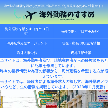
海外駐在経験を活かした転職で年収アップを実現するための情報サイト
海外経験を活かす（海外→日
海外で働く（日本→海外）
本）
海外転職支援エージェント
駐在・出張 お役立ち情報
海外人事労務
現地生活情報
当サイトは、海外勤務者及び、現地在住者からの経験談をもと
に記事を作成しています。
昨今の世界情勢や為替の影響から、海外勤務を希望する方が増
えています。
当サイトでは、経験者による海外求人の探し方、海外勤務ノウ
ハウなど、生の情報を掲載しています。（2023年11月更新）