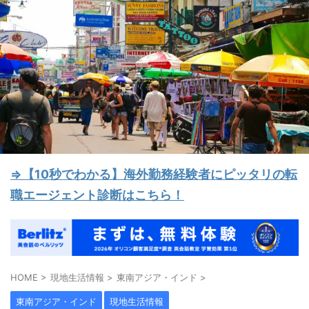
⇒【10秒でわかる】海外勤務経験者にピッタリの転
職エージェント診断はこちら！
HOME
>
現地生活情報
>
東南アジア・インド
>
東南アジア・インド
現地生活情報