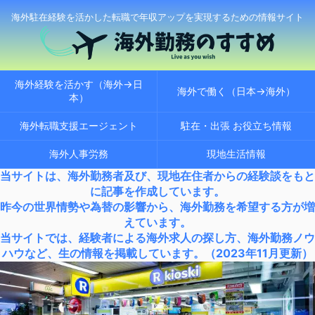
海外駐在経験を活かした転職で年収アップを実現するための情報サイト
海外経験を活かす（海外→日
海外で働く（日本→海外）
本）
海外転職支援エージェント
駐在・出張 お役立ち情報
海外人事労務
現地生活情報
当サイトは、海外勤務者及び、現地在住者からの経験談をもと
に記事を作成しています。
昨今の世界情勢や為替の影響から、海外勤務を希望する方が増
えています。
当サイトでは、経験者による海外求人の探し方、海外勤務ノウ
ハウなど、生の情報を掲載しています。（2023年11月更新）