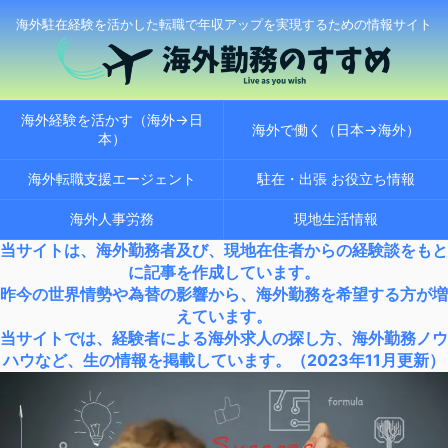
海外駐在経験を活かした転職で年収アップを実現するための情報サイト
海外経験を活かす（海外→日
海外で働く（日本→海外）
本）
海外転職支援エージェント
駐在・出張 お役立ち情報
海外人事労務
現地生活情報
当サイトは、海外勤務者及び、現地在住者からの経験談をもと
に記事を作成しています。
昨今の世界情勢や為替の影響から、海外勤務を希望する方が増
えています。
当サイトでは、経験者による海外求人の探し方、海外勤務ノウ
ハウなど、生の情報を掲載しています。（2023年11月更新）