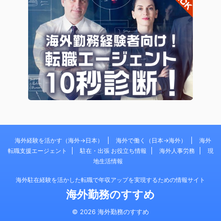
海外経験を活かす（海外→日本）
海外で働く（日本→海外）
海外
転職支援エージェント
駐在・出張 お役立ち情報
海外人事労務
現
地生活情報
海外駐在経験を活かした転職で年収アップを実現するための情報サイト
海外勤務のすすめ
© 2026 海外勤務のすすめ