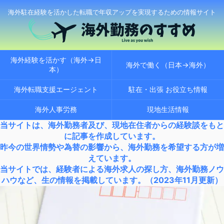
海外駐在経験を活かした転職で年収アップを実現するための情報サイト
海外経験を活かす（海外→日
海外で働く（日本→海外）
本）
海外転職支援エージェント
駐在・出張 お役立ち情報
海外人事労務
現地生活情報
当サイトは、海外勤務者及び、現地在住者からの経験談をもと
に記事を作成しています。
昨今の世界情勢や為替の影響から、海外勤務を希望する方が増
えています。
当サイトでは、経験者による海外求人の探し方、海外勤務ノウ
ハウなど、生の情報を掲載しています。（2023年11月更新）