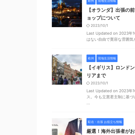
欧州
現地生活情報
【オランダ】出張の前
ョップについて
2023/10/1
Last Updated on 
はない自由で寛容な雰囲気を
欧州
現地生活情報
【イギリス】ロンドン
リアまで
2023/10/1
Last Updated on 
ス。今も立憲君主制に基づ
...
駐在・出張 お役立ち情報
厳選！海外出張者がお