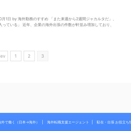
2023年10月1日 by 海外勤務のすすめ 「また来週から2週間ジャカルタだ」、
入っている」 近年、企業の海外出張の件数が軒並み増加しており、
rev
1
2
3
海外で働く（日本→海外）
海外転職支援エージェント
駐在・出張 お役立ち