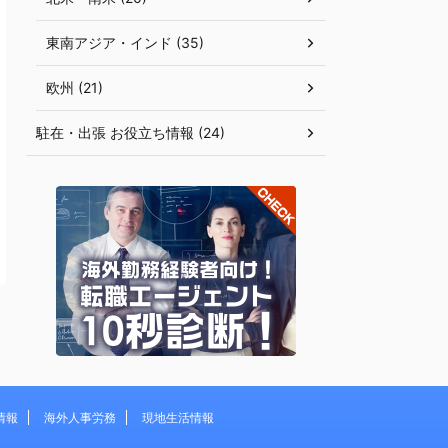
東南アジア・インド (35)
欧州 (21)
駐在・出張 お役立ち情報 (24)
情報
海外人事労務
現地生活情報