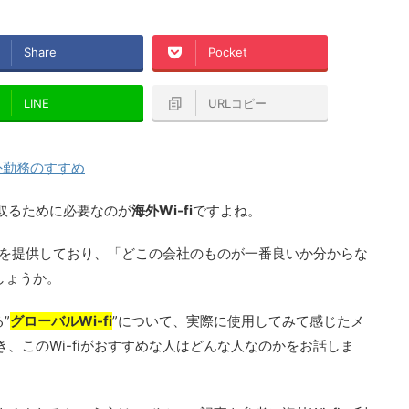
Share
Pocket
LINE
URLコピー
外勤務のすすめ
取るために必要なのが
海外Wi-fi
ですよね。
fiを提供しており、「どこの会社のものが一番良いか分からな
しょうか。
る
”
グローバルWi-fi
”
について、実際に使用してみて感じたメ
、このWi-fiがおすすめな人はどんな人なのかをお話しま