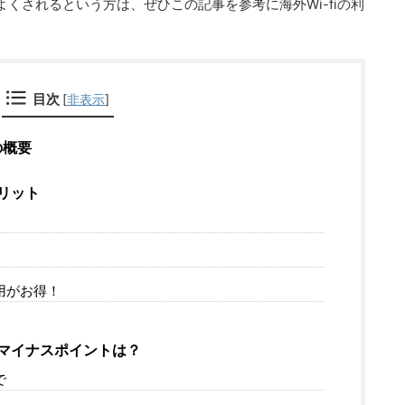
くされるという方は、ぜひこの記事を参考に海外Wi-fiの利
目次
[
非表示
]
の概要
リット
用がお得！
マイナスポイントは？
で