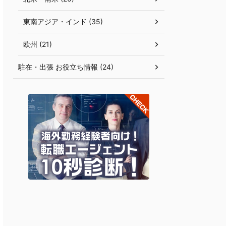
東南アジア・インド (35)
欧州 (21)
駐在・出張 お役立ち情報 (24)