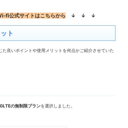
i-fi公式サイトはこちらから
↓ ↓ ↓
リット
じた良いポイントや使用メリットを何点かご紹介させていた
4GLTEの無制限プラン
を選択しました。