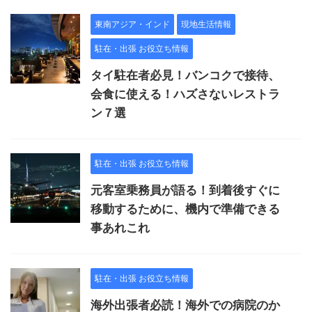
東南アジア・インド
現地生活情報
駐在・出張 お役立ち情報
タイ駐在者必見！バンコクで接待、
会食に使える！ハズさないレストラ
ン７選
駐在・出張 お役立ち情報
元客室乗務員が語る！到着後すぐに
移動するために、機内で準備できる
事あれこれ
駐在・出張 お役立ち情報
海外出張者必読！海外での病院のか