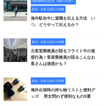
海外経験を活かす（海外→日本）
駐在・出張 お役立ち情報
海外駐在中に退職を伝える方法 い
つ、どうやって伝えるか？
駐在・出張 お役立ち情報
元客室乗務員が語るフライト中の迷
惑行為！客室乗務員が語るこんなお
客さんは迷惑かも？
駐在・出張 お役立ち情報
海外出張時の持ち物リストと便利グ
ッズ 男女問わず便利なもの5選