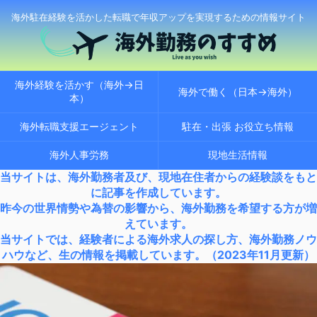
海外駐在経験を活かした転職で年収アップを実現するための情報サイト
海外経験を活かす（海外→日
海外で働く（日本→海外）
本）
海外転職支援エージェント
駐在・出張 お役立ち情報
海外人事労務
現地生活情報
当サイトは、海外勤務者及び、現地在住者からの経験談をもと
に記事を作成しています。
昨今の世界情勢や為替の影響から、海外勤務を希望する方が増
えています。
当サイトでは、経験者による海外求人の探し方、海外勤務ノウ
ハウなど、生の情報を掲載しています。（2023年11月更新）